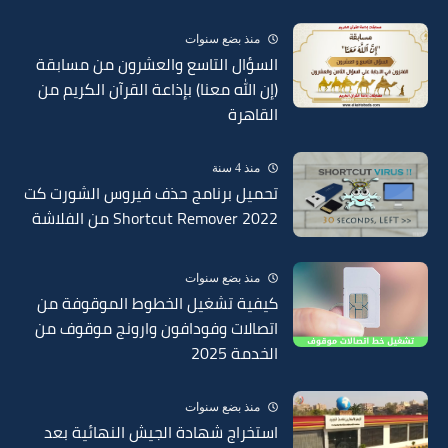
منذ بضع سنوات
السؤال التاسع والعشرون من مسابقة
(إن الله معنا) بإذاعة القرآن الكريم من
القاهرة
منذ 4 سنة
تحميل برنامج حذف فيروس الشورت كت
Shortcut Remover 2022 من الفلاشة
منذ بضع سنوات
كيفية تشغيل الخطوط الموقوفة من
اتصالات وفودافون وارونج موقوف من
الخدمة 2025
منذ بضع سنوات
استخراج شهادة الجيش النهائية بعد