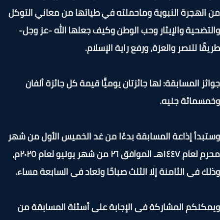
الهجرة النبوية وماحملته في طياتها من معاني التوكل
تضحية والإيثار وحب الوطن وكيف جعلها الله -عز وجل-
قًا للنصر والعزة، ورفع راية الإسلام.
ئز المسابقة: لها جائزتان يوميًّا قيمة كل جائزة ألفان
سمائة جنيه.
بدأ إذاعة المسابقة بدءًا من غد الخميس الأول من شهر
محرم لعام ١٤٤٧هـ الموافق ٢٦ من شهر يونيو لعام ٢٠٢٥م،
ك فى الثامنة إلا الثلث صباحًا وتعاد فى السابعة مساء.
كنكم المشاركة فى الإجابة على أسئلة المسابقة من