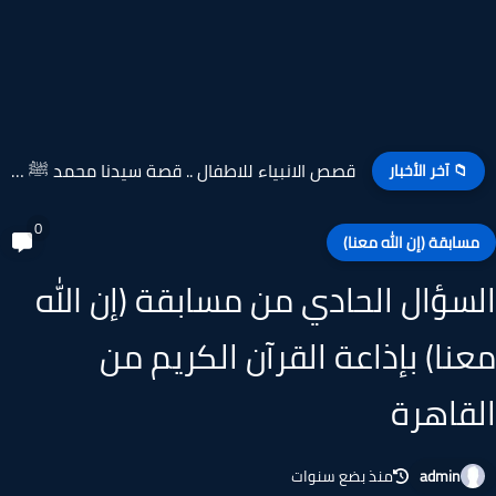
قصص الانبياء للاطفال .. قصة سيدنا محمد ﷺ -...
📁 آخر الأخبار
0
سابقة (إن الله معنا)
سؤال الحادي من مسابقة (إن الله
نا) بإذاعة القرآن الكريم من
قاهرة
admin
منذ بضع سنوات