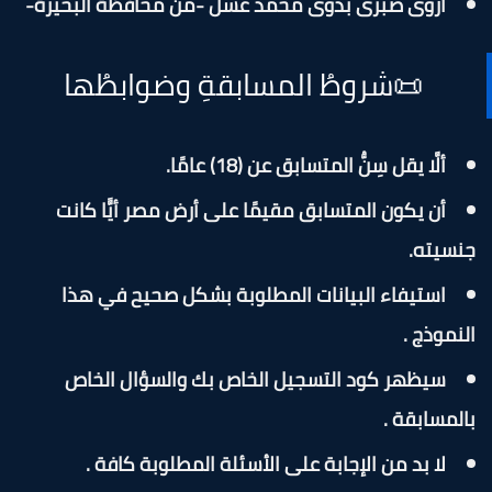
أروى صبرى بدوى محمد عسل -من محافظة البحيرة-
📜شروطُ المسابقةِ وضوابطُها
ألَّا يقل سِنُّ المتسابق عن (18) عامًا.
أن يكون المتسابق مقيمًا على أرض مصر أيًّا كانت
نسيته.
استيفاء البيانات المطلوبة بشكل صحيح في هذا
لنموذج .
سيظهر كود التسجيل الخاص بك والسؤال الخاص
المسابقة .
لا بد من الإجابة على الأسئلة المطلوبة كافة .