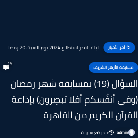
خطة العشر الأواخر من شهر رمضان 1445هــ لتحري ليلة...
📁 آخر الأخبار
19
سابقة الأزهر الشريف
السؤال (19) بمسابقة شهر رمضان
في أنفُسكم أفلا تبصِرون) بإذاعة
قرآن الكريم من القاهرة
admin
منذ بضع سنوات