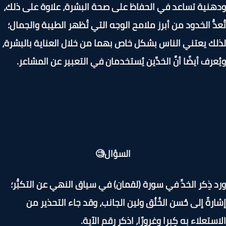
نية تساعد في الحفاظ على صحة البشرة، علاوة على ذلك،
دُّ الخدود من أبرز ملامح الوجه التي تُظهر الطيبة والجمال؛
ك يعتني الناس بشكل خاص بهما من خلال العناية بالبشرة،
عرف أيضًا أنَّ الخدَّين يُستخدمان في التعبير عن المشاعر.
السؤال🧐
 ذِكر الخدِّ في سورة (لقمان) في سياق النهي عن التكبُّر؛
رةً إلى حُسن الخُلُق ولين الجانب، وقد جاء التحذير من
ستعلاء به كِبرا وغرورًا، اذكر رقم الآية.