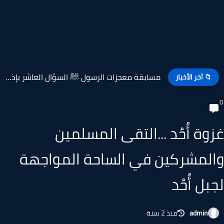
مسابقة معجزات الرسول ﷺ السؤال العاشر بإذاعة القرآن ...
📁 آخر الأخبار
وة أُحُد ...التقى المسلمين
لمشركين في الساحة المواجهة
بل أُحُد
admin
منذ 2 سنة