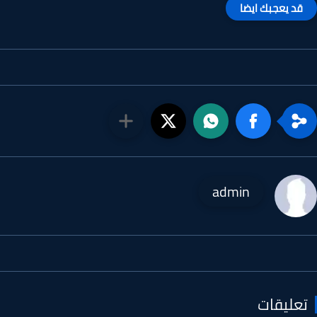
قد يعجبك ايضا
admin
عليقات