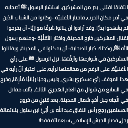
قامًا لقتلى بدر من المشركين. استشار الرسول ﷺ أصحابه
أمر مكان الحرب، فاختار الأغلبيَّة -وكانوا من الشباب الذين
يشهدوا بدرًا، وقد أرادوا أن ينالوا شرفًا موازيًا- أن يخرجوا
ال المشركين خارج المدينة، واختار الأقلِّيَّة -ومنهم رسول
ه ﷺ، وكذلك كبار الصحابة- أن يمكثوا في المدينة، ويقاتلوا
شركين في شوارعها وأزقَّتها. نزل الرسول ﷺ على رأي
غلبيَّة، على الرغم من مخالفتها لرأيه، على اعتبار أنَّ رأيه في
 الموقف رأيٌ عسكريٌّ بشري، وليس وحيًا ربَّانيًّا مُلْزِمًا، وخرج
السابع من شوال من العام الهجري الثالث، بألف مقاتل
اتِّجاه جبل أُحُدٍ شمال المدينة. بعد قليلٍ من خروج
سلمين رجع رأس النفاق عبد الله بن أُبَيٍّ ابن سلول بثلاثمائة
، فصار الجيش الإسلامي سبعمائة فقط!