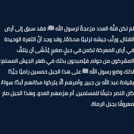
تكن قلَّة العدد مزعجةً لرسول الله ﷺ؛ فقد سبق إلى أرض
تال، ورتَّب جيشه ترتيبًا محكمًا، وقد وجد أنَّ الثغرة الوحيدة
أرض المعركة تكمن في جبلٍ صغيرٍ يُخْشَى أن يلتفَّ
شركون من حوله، فيُصبحون بذلك في ظهر الجيش المسلم؛
ك وضع رسول الله ﷺ على هذا الجبل خمسين راميًا جيِّدًا
ادة عبد الله بن جبير، وأمرهم ألَّا يتركوا مكانهم أبدًا؛ سواءٌ
 النصر حليفًا للمسلمين، أم هزمهم العدو، وهذا الجبل صار
وفًا بجبل الرماة.