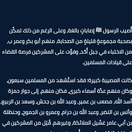
يب الرسول ﷺ إصاباتٍ بالغة، وعلى الرغم من ذلك تمكَّن
بة مجموعةٍ قليلةٍ من الصحابة، منهم أبو بكر وعمر ب،
الاختباء في جبل أُحُد، وفوَّت على المشركين فرصة القضاء
 قيادات المسلمين.
ت المصيبة كبيرة؛ فقد استُشهد من المسلمين سبعون،
ن منهم عدَّة أسماء كبرى، فكان منهم، إلى جوار حمزة
 الله، مصعب بن عمير، وعبد الله بن جحش، وسعد بن الربيع،
س بن النضر، وعبد الله بن حرام، وعمرو بن الجموح، وحنظلة
أبي عامر غسِّيل الملائكة، وغيرهم. قُتِل من المشركين في