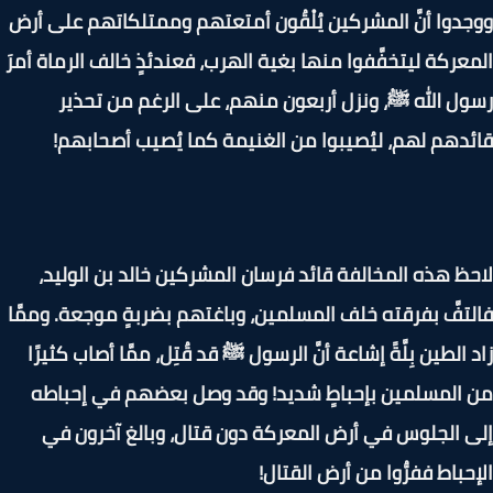
دوا أنَّ المشركين يُلْقُون أمتعتهم وممتلكاتهم على أرض
عركة ليتخفَّفوا منها بغية الهرب، فعندئذٍ خالف الرماة أمرَ
ل الله ﷺ، ونزل أربعون منهم، على الرغم من تحذير
دهم لهم، ليُصيبوا من الغنيمة كما يُصيب أصحابهم!
ظ هذه المخالفة قائد فرسان المشركين خالد بن الوليد،
تفَّ بفرقته خلف المسلمين، وباغتهم بضربةٍ موجعة. وممَّا
 الطين بِلَّةً إشاعة أنَّ الرسول ﷺ قد قُتِل، ممَّا أصاب كثيرًا
المسلمين بإحباطٍ شديد! وقد وصل بعضهم في إحباطه
 الجلوس في أرض المعركة دون قتال، وبالغ آخرون في
حباط ففرُّوا من أرض القتال!