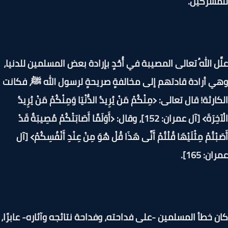
شركين.
َل اللهُ تعالى المصيبة في أُحُدٍ بإرادة بعض المسلمين للدنيا،
 أرادة قادتهم إلى مخالفةٍ صريحةٍ لرسول الله ﷺ، فكانت
رثة! قال تعالى: ﴿مِنْكُمْ مَنْ يُرِيدُ الدُّنْيَا وَمِنْكُمْ مَنْ يُرِيدُ
الْآخِرَةَ﴾ [آل عمران: 152]، وقال: ﴿أَوَلَمَّا أَصَابَتْكُمْ مُصِيبَةٌ قَدْ
بْتُمْ مِثْلَيْهَا قُلْتُمْ أَنَّى هَذَا قُلْ هُوَ مِنْ عِنْدِ أَنْفُسِكُمْ﴾ [آل
: 165].
 خطأ المسلمين -على فداحته، وفداحة نتائجه وآثاره- عابرًا،