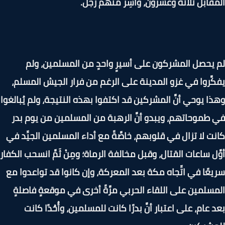
قابل ثلاثة وعشرون، وأُسِر منهم رجل.
يحصل المشركون على أسيرٍ واحدٍ من المسلمين، ولم
َّروا في غزو المدينة على الرغم من فرار الجيش المسلم،
ا يوحي أنَّ المشركين قد اكتفوا بهذه النتيجة، ولم يُبالغوا
طموحاتهم، ويبدو أنَّ الرهبة من المسلمين من يوم بدر
ت لا تزال في قلوبهم، خاصَّةً مع أداء المسلمين الجيِّد في
َل ساعات القتال، وقبل مخالفة الرماة؛ ومِنْ ثَمَّ انسحب الكفار
عًا في اتِّجاه مكة بعد المعركة، وإن كانوا قد تواعدوا مع
سلمين على اللقاء الحربي مرَّةً أخرى في موقعةٍ فاصلةٍ
 عام، على اعتبار أنَّ بدرًا كانت للمسلمين، وأُحُدًا كانت