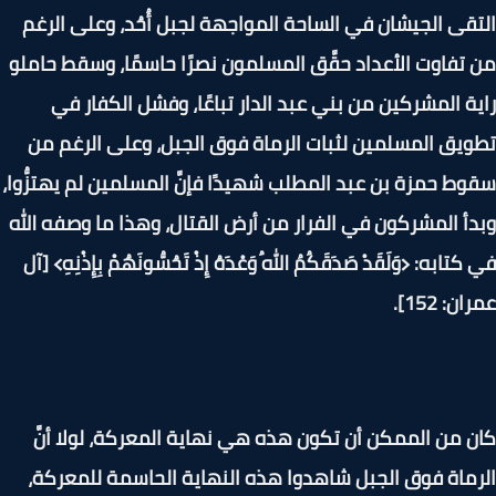
قى الجيشان في الساحة المواجهة لجبل أُحُد، وعلى الرغم
تفاوت الأعداد حقَّق المسلمون نصرًا حاسمًا، وسقط حاملو
ة المشركين من بني عبد الدار تباعًا، وفشل الكفار في
يق المسلمين لثبات الرماة فوق الجبل، وعلى الرغم من
ط حمزة بن عبد المطلب شهيدًا فإنَّ المسلمين لم يهتزُّوا،
أ المشركون في الفرار من أرض القتال، وهذا ما وصفه الله
تابه: ﴿وَلَقَدْ صَدَقَكُمُ اللهُ وَعْدَهُ إِذْ تَحُسُّونَهُمْ بِإِذْنِهِ﴾ [آل
: 152].
 من الممكن أن تكون هذه هي نهاية المعركة، لولا أنَّ
ماة فوق الجبل شاهدوا هذه النهاية الحاسمة للمعركة،