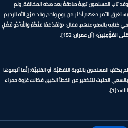
 تاب المسلمون توبةً صادقةً بعد هذه المخالفة، ولم
غرق الأمر معهم أكثر من يومٍ واحد، وقد صرَّح الله الرحيم
كتابه بالعفو عنهم، فقال: ﴿وَلَقَدْ عَفَا عَنْكُمْ وَاللهُ ذُو فَضْلٍ
ى المُؤْمِنِينَ﴾ [آل عمران: 152].
يكتفِ المسلمون بالتوبة اللفظيَّة، أو القلبيَّة؛ إنَّما أتبعوها
سعي الحثيث للتكفير عن الخطأ الكبير، فكانت غزوة حمراء
د[1].