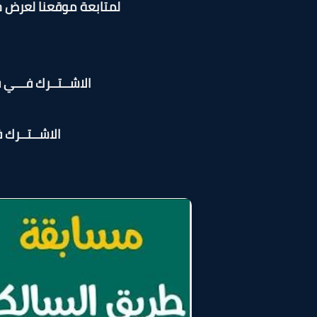
لمتابعة موقعنا لعرض ج
الاشــتــرك فـــي قـ
الاشــتــرك