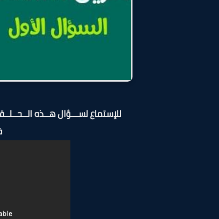
للإستماع لســـؤال هــذه الــحــلـ
ف