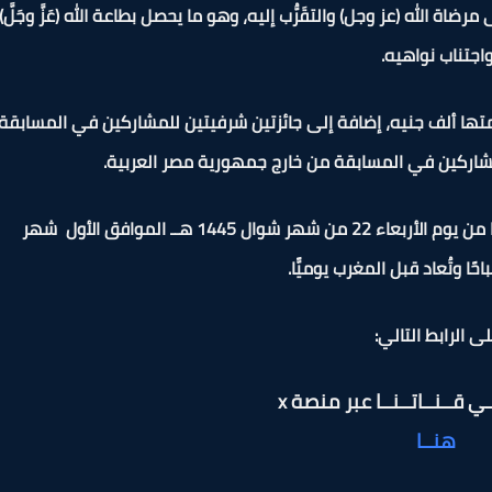
الله (عز وجل) والتقَرُّب إليه، وهو ما يحصل بطاعة الله (عَزَّ وجَلَّ)
اجتناب نواهيه.
قيمتها ألف جنيه، إضافة إلى جائزتين شرفيتين للمشاركين في المسابقة
شاركين في المسابقة من خارج جمهورية مصر العربية.
وستبدأ إذاعة أسئلة المسابقة بإذاعة القرآن الكريم بدءًا من يوم الأربعاء 22 من شهر شوال 1445 هــ الموافق الأول شهر
ى الرابط التالي:
ي قــنــاتــنــا عبر منصة x
هنــا