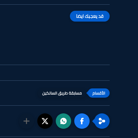
قد يعجبك ايضا
مسابقة طريق السالكين