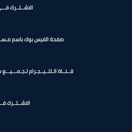
الاشــتــرك فـــ
صفحة الفيس بوك باسم مـســابــق
قــنــاة الـتلــيــجـرام لـجـمـــيـــع
الاشــتــرك فـــ