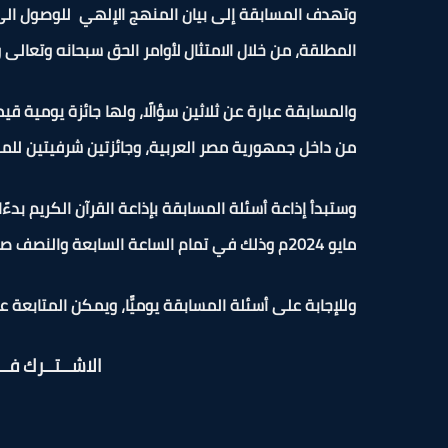
وتهدف المسابقة إلى بيان المنهج الإلهي للوصول الى مرضاة 
المطلقة، من خلال الامتثال لأوامر الحق سبحانه وتعالى و
والمسابقة عبارة عن ثلاثين سؤالًا، ولها جائزة يومية 
من داخل جمهورية مصر العربية، وجائزتين شرفيتين للم
مايو 2024م وذلك في تمام الساعة السابعة والنصف صباحًا وتُعاد قبل المغرب يوميًّا.
وللإجابة على أسئلة المسابقة يوميًّا، ويمكن المتابعة عل
الاشــتــرك فـــ