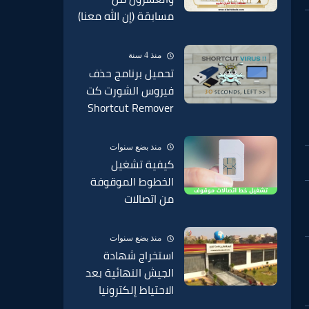
مسابقة (إن الله معنا)
بإذاعة القرآن الكريم
من القاهرة
منذ 4 سنة
تحميل برنامج حذف
فيروس الشورت كت
Shortcut Remover
2022 من الفلاشة
منذ بضع سنوات
كيفية تشغيل
الخطوط الموقوفة
من اتصالات
وفودافون وارونج
موقوف من الخدمة
منذ بضع سنوات
2025
استخراج شهادة
الجيش النهائية بعد
الاحتياط إلكترونيا
2025