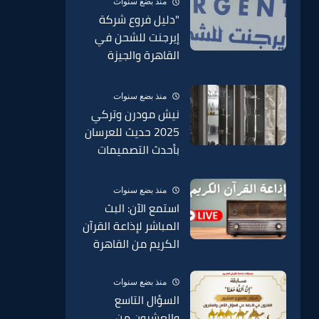
منذ بضع سنوات
الدمغة في السبائك
"دليل فروع شركة
2025
إيرجنت للشحن في
القاهرة والجيزة
وجميع محافظات مصر
2025 – عناوين
منذ بضع سنوات
وأرقام التواصل"
نيش مودرن وتركي
2025 حديث للعرسان
بأحدث التصميمات
الحديثة 2025
منذ بضع سنوات
استمع الآن: البث
المباشر لإذاعة القرآن
الكريم من القاهرة
منذ بضع سنوات
السؤال التاسع
والعشرون من