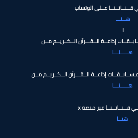
ي قــنــاتــنــا عــلى الوتساب
هــنـــ
ا
ــات إذاعــة الــقـــرآن الــكــريــم مــن
هـــــنـــا
 مـســابــقــات إذاعــة الــقـــرآن الــكــريــم مــن
هـــــنـــا
ي قــنــاتــنــا عبر منصة x
هنــا