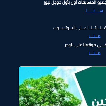
ميع المسابقات أول بأول جوجل نيوز
هــــنـــــا
ـنــاتــنــا عــلى اليــوتــيــوب
هــنـــا
 فـــي موقعنا على بلوجر
هــنـــا