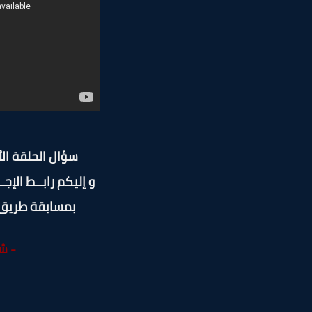
سؤال الحلقة ال
و إليكم رابــط الإجــ
بمسابقة طريق 
- ش