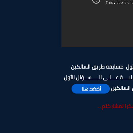
أول مسابقة طريق السالكين
ابــــة عـــلـى الـــــســؤال الأول
السالكين
أضغط هنا
كرا لمشاركتم ..