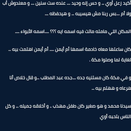
د زعل أوي ... و حس إنه وحيد .... عنده ست سنين .... و معندوش أب
 أم ....بس ربنا مش هيسيبه ... و هيحفظه ....
كان اللي مامته ماتت فيه اسمه ايه ؟؟؟ .....اسمه الأبواء .....
 ساعتها معاه خادمة اسمها أم أيمن ..... أم أيمن اهتمت بيه ...
ية لما وصلوا مكة .
ي مكة كان مستنيه جده ....جده عبد المطلب ...و قال خلاص أنا
اه و ههتم بيه ...
نا محمد و هو صغير كان طفل مهذب .. و أخلاقه جميله ... و كل
اس بتحبه أوي