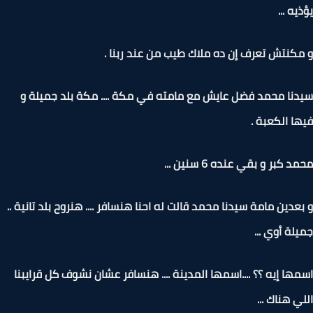
يه ...
كنتش تعرف إن ده ملاك طيب من عند ربنا .
نا محمد فضل عايش مع مامته في مكة .... مكة بلد جميلة و
ا الكعبة .
 كبر و بقي عنده 6 سنين ...
عدين مامة سيدنا محمد قالت له احنا هنسافر .... هنروح بلد تانية ..
لة أوي ...
ها إيه ؟؟ ....اسمها المدينة .... هنسافر عشان نشوف كل قرايبنا
ي هناك ...