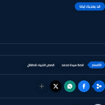
قد يعجبك ايضا
قصة سيدنا محمد
قصص الانبياء للاطفال