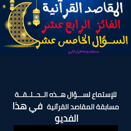
للإستماع لســـؤال هــذه الــحــلــقــة
في هذا
مسابقة
المقاصد القرآنية
الفديو