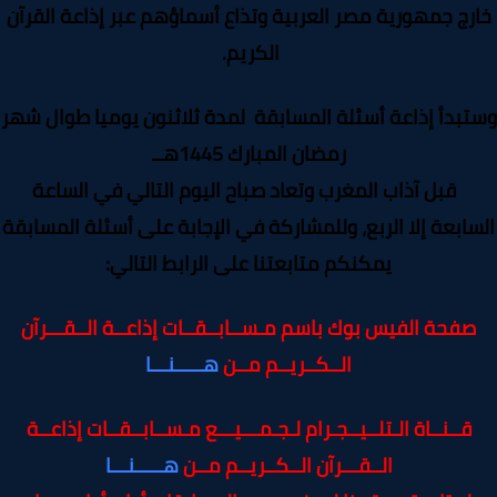
رج جمهورية مصر العربية وتذاع أسماؤهم عبر إذاعة القرآن
الكريم
.
بدأ إذاعة أسئلة المسابقة لمدة ثلاثنون يوميا طوال شهر
رمضان المبارك 1445هــ
قبل آذاب المغرب وتعاد صباح اليوم التالي في الساعة
ابعة إلا الربع، وللمشاركة في الإجابة على أسئلة المسابقة
يمكنكم متابعتنا على الرابط التالي
:
صفحة الفيس بوك باسم مـســابــقــات إذاعــة الــقـــرآن
الــكــريــم مــن
هـــــنـــا
قــنــاة الـتلــيــجـرام لـجـمـــيـــع مـســابــقــات إذاعــة
الــقـــرآن الــكــريــم مــن
هـــــنـــا