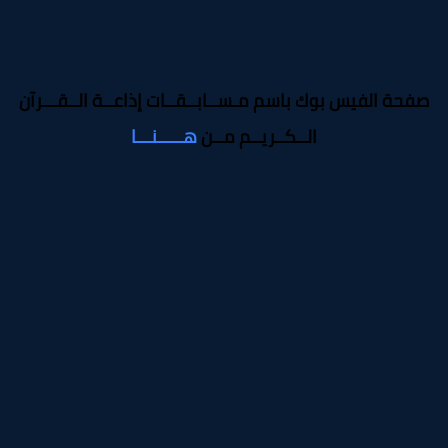
صفحة الفيس بوك باسم مـســابــقــات إذاعــة الــقـــرآن
الــكــريــم مــن
هـــــنـــا