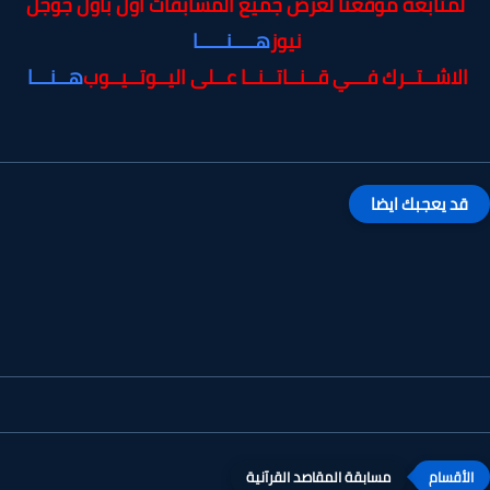
لمتابعة موقعنا لعرض جميع المسابقات أول بأول جوجل
نيوز
هــــنـــــا
الاشــتــرك فـــي قــنــاتــنــا عــلى اليــوتــيــوب
هــنـــا
قد يعجبك ايضا
مسابقة المقاصد القرآنية