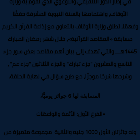
في إطار الدور التثقيفي والتوعوي الذي تقوم به وزارة
الأوقاف، واهتمامها بالسنة النبوية المشرفة حفظًا
همًا، تطلق وزارة الأوقاف بالتعاون مع إذاعة القرآن الكريم
مسابقة «المقاصد القرآنية»، خلال شهر رمضان المبارك
1445هـــ والتي تهدف إلى بيان أهم مقاصد بعض سور جزء
التاسع والعشرون "جزء تبارك" والجزء الثلاثون "جزء عم" ،
وشرحها شرحًا موجزًا، مع طرح سؤال في نهاية الحلقة.
المسابقة لها 6 جوائز يوميًّا،
•
الفرع الأول: الأئمة والواعظات
وله جائزتان الأول 1000 جنيه والثانية مجموعة متميزة من