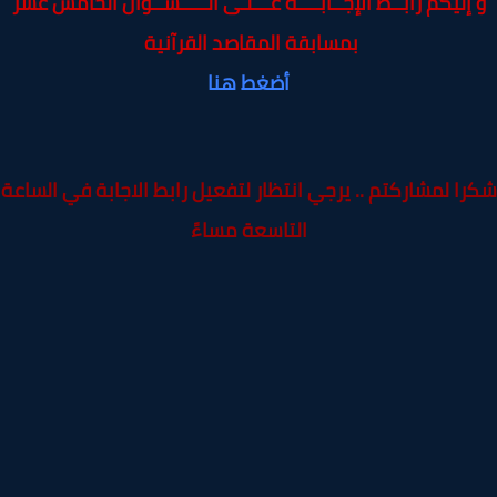
 إليكم
ر
ابــط الإجــابــــة عـــلـى الـــــســؤال الخامس عشر
بمسابقة المقاصد القرآنية
أضغط هنا
ا لمشاركتم .. يرجي انتظار لتفعيل رابط الاجابة في الساعة
التاسعة مساءً