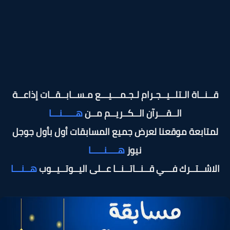
قــنــاة الـتلــيــجـرام لـجـمـــيـــع مـســابــقــات إذاعــة
الــقـــرآن الــكــريــم مــن
هـــــنـــا
لمتابعة موقعنا لعرض جميع المسابقات أول بأول جوجل
نيوز
هــــنـــــا
الاشــتــرك فـــي قــنــاتــنــا عــلى اليــوتــيــوب
هــنـــا