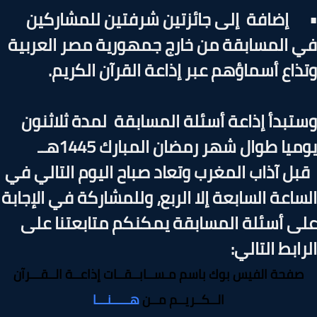
إضافة إلى جائزتين شرفتين للمشاركين
 المسابقة من خارج جمهورية مصر العربية
ذاع أسماؤهم عبر إذاعة القرآن الكريم.
تبدأ إذاعة أسئلة المسابقة لمدة ثلاثنون
يا طوال شهر رمضان المبارك 1445هــ
ل آذاب المغرب وتعاد صباح اليوم التالي في
ساعة السابعة إلا الربع، وللمشاركة في الإجابة
ى أسئلة المسابقة يمكنكم متابعتنا على
ابط التالي:
صفحة الفيس بوك باسم مـســابــقــات إذاعــة الــقـــرآن
الــكــريــم مــن
هـــــنـــا