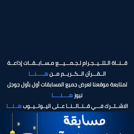
قــنــاة الـتلــيــجـرام لـجـمـــيـــع مـســابــقــات إذاعــة
الــقـــرآن الــكــريــم مــن
هـــــنـــا
لمتابعة موقعنا لعرض جميع المسابقات أول بأول جوجل
نيوز
هــــنـــــا
الاشــتــرك فـــي قــنــاتــنــا عــلى اليــوتــيــوب
هــنـــا