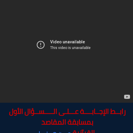
رابــط الإجــابــــة عـــلـى الـــــســؤال الأول
بمسابقة المقاصد
القرآنية