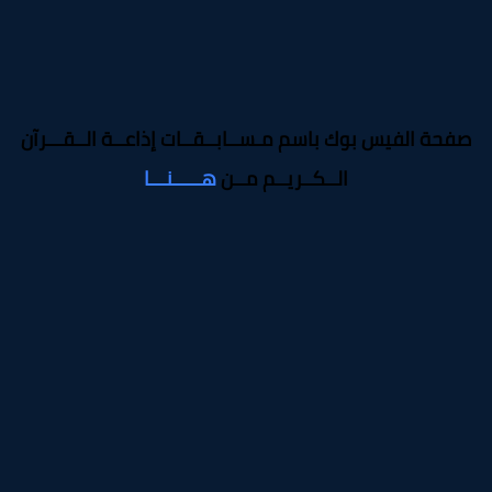
صفحة الفيس بوك باسم مـســابــقــات إذاعــة الــقـــرآن
الــكــريــم مــن
هـــــنـــا