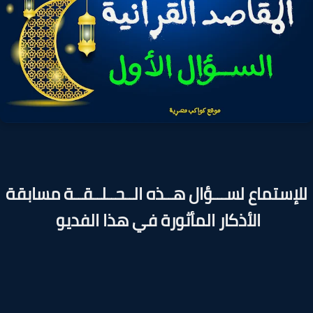
إستماع لســـؤال هــذه الــحــلــقــة مسابقة
الأذكار المأثورة في هذا الفديو