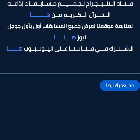
قــنــاة الـتلــيــجـرام لـجـمـــيـــع مـســابــقــات إذاعــة
الــقـــرآن الــكــريــم مــن
هـــــنـــا
لمتابعة موقعنا لعرض جميع المسابقات أول بأول جوجل
نيوز
هــــنـــــا
الاشــتــرك فـــي قــنــاتــنــا عــلى اليــوتــيــوب
هــنـــا
قد يعجبك ايضا