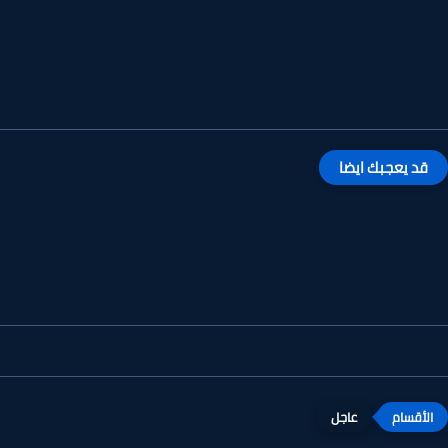
قد يعجبك ايضا
عاجل