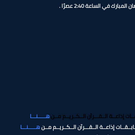
إذاعــة الــقـــرآن الــكــريــم مــن
هـــــنـــا
ابــقــات إذاعــة الــقـــرآن الــكــريــم مــن
هـــــنـــا