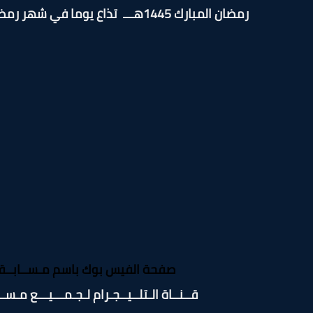
رمضان المبارك 1445هـــ تذاع يوما في شهر رمضان المبارك في الساعة 2:40 عصرًا .
صفحة الفيس بوك باسم مـســابــقــات 
قــنــاة الـتلــيــجـرام لـجـمـــيـــع مـســ