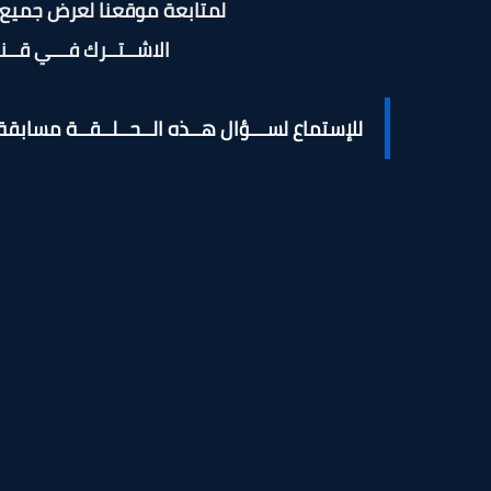
لمتابعة موقعنا لعرض جميع 
الاشــتــرك فـــي قــنــ
للإستماع لســـؤال هــذه الــحــلــقــة
مسابقة 