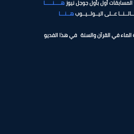
المسابقات أول بأول جوجل نيوز
هــــنـــــا
اتــنــا عــلى اليــوتــيــوب
هــنـــا
الماء في القرآن والسنة
في هذا الفديو