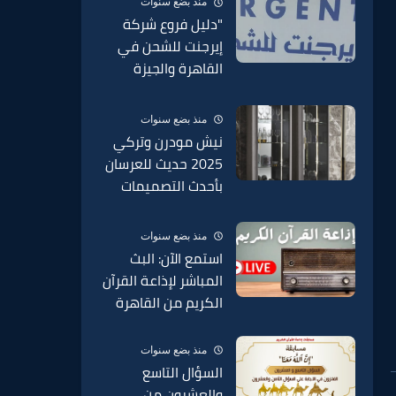
منذ بضع سنوات
الدمغة في السبائك
"دليل فروع شركة
2025
إيرجنت للشحن في
القاهرة والجيزة
وجميع محافظات مصر
2025 – عناوين
منذ بضع سنوات
وأرقام التواصل"
نيش مودرن وتركي
2025 حديث للعرسان
بأحدث التصميمات
الحديثة 2025
منذ بضع سنوات
استمع الآن: البث
المباشر لإذاعة القرآن
الكريم من القاهرة
منذ بضع سنوات
السؤال التاسع
والعشرون من