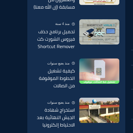
مسابقة (إن الله معنا)
بإذاعة القرآن الكريم
من القاهرة
منذ 4 سنة
تحميل برنامج حذف
فيروس الشورت كت
Shortcut Remover
2022 من الفلاشة
منذ بضع سنوات
كيفية تشغيل
الخطوط الموقوفة
من اتصالات
وفودافون وارونج
موقوف من الخدمة
منذ بضع سنوات
2025
استخراج شهادة
الجيش النهائية بعد
الاحتياط إلكترونيا
2025