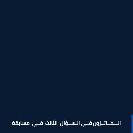
الـــفــائــزون فــي الـســؤال الثالث فــي مسابقة