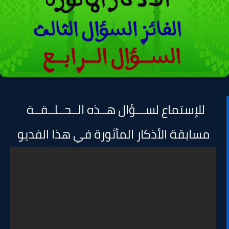
للإستماع لســـؤال هــذه الــحــلــقــة
مسابقة الأذكار المأثورة في هذا الفديو