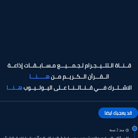
قــنــاة الـتلــيــجـرام لـجـمـــيـــع مـســابــقــات إذاعــة
الــقـــرآن الــكــريــم مــن
هـــــنـــا
الاشــتــرك فـــي قــنــاتــنــا عــلى اليــوتــيــوب
هــنـــا
قد يعجبك ايضا
منذ 2 سنة