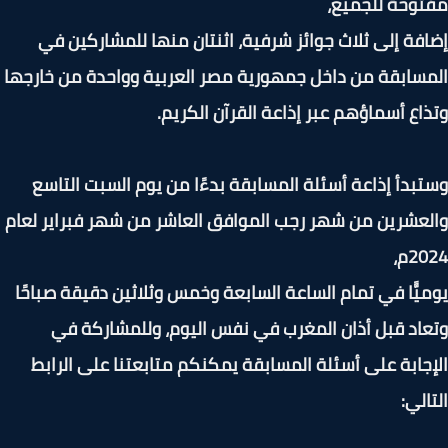
وحة للجميع،
فة إلى ثلاث جوائز شرفية، اثنتان منها للمشاركين في
سابقة من داخل جمهورية مصر العربية وواحدة من خارجها
اع أسماؤهم عبر إذاعة القرآن الكريم.
بدأ إذاعة أسئلة المسابقة بدءًا من يوم السبت التاسع
عشرين من شهر رجب الموافق العاشر من شهر فبراير لعام
2م،
يًّا في تمام الساعة السابعة وخمس وثلاثين دقيقة صباحًا
اد قبل أذان المغرب في نفس اليوم، وللمشاركة في
جابة على أسئلة المسابقة يمكنكم متابعتنا على الرابط
الي: