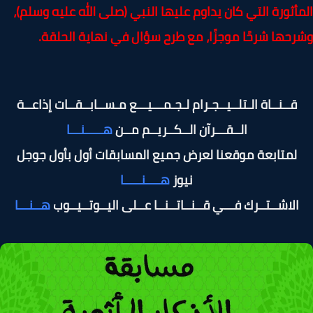
أثورة التي كان يداوم عليها النبي (صلى الله عليه وسلم)،
حها شرحًا موجزًا، مع طرح سؤال في نهاية الحلقة.
قــنــاة الـتلــيــجـرام لـجـمـــيـــع مـســابــقــات إذاعــة
الــقـــرآن الــكــريــم مــن
هـــــنـــا
لمتابعة موقعنا لعرض جميع المسابقات أول بأول جوجل
نيوز
هــــنـــــا
الاشــتــرك فـــي قــنــاتــنــا عــلى اليــوتــيــوب
هــنـــا