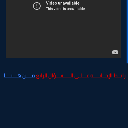
بــط الإجــابــــة عـــلـى الـــــســؤال الرابع
مــــن هـــنــــا