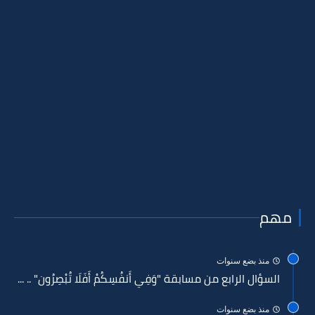
مهم
منذ بضع سنوات
السؤال الرابع من مسابقة "وَفِي أَنفُسِكُمْ أَفَلَا تُبْصِرُون" .. ...
منذ بضع سنوات