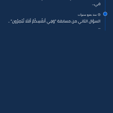
في...
منذ بضع سنوات
السؤال الثاني من مسابقة "وَفِي أَنفُسِكُمْ أَفَلَا تُبْصِرُون" ..
...