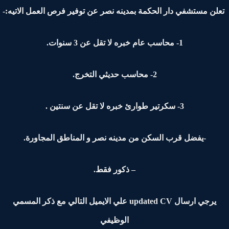
لن مستشفي دار الحكمة بمدينه نصر عن توفير فرص العمل الاتيه:-
1- محاسب عام خبره لا تقل عن 3 سنوات.
2- محاسب حديثي التخرج.
3- سكرتير طوارئ خبره لا تقل عن سنتين .
-يفضل قرب السكن من مدينه نصر و المناطق المجاورة.
– ذكور فقط.
يرجي ارسال updated CV علي الايميل التالي مع ذكر المسمي
الوظيفي