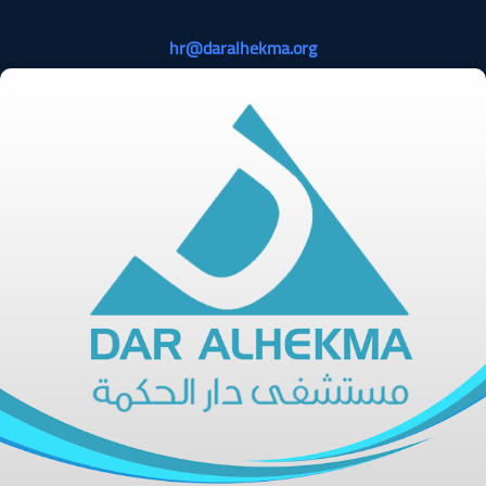
hr@daralhekma.org