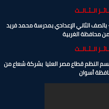
ـائــز الــثــالــث
الصف الثاني الإعدادي بمدرسة محمد فريد
 من محافظة الغربية
ـائــز الــثــالــث
سم النظم قطاع مصر العليا بشركة شعاع من
فظة أسوان