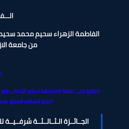
الـــفا
الفاطمة الزهراء سحيم محمد سحيم -
من جامعة الا
م
انتظرو حتى نهاية المسابقة سيتم الإتصال بكم 
البريد لاستلام المبلغ
مدة 
الجــائــزة الـثــالــثــة شرفــيــة