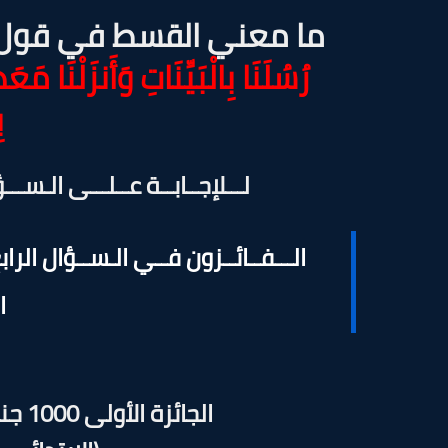
ما معني القسط في قول 
رُسُلَنَا بِالْبَيِّنَاتِ وَأَنزَلْنَا م
ب
لـــلإجــابــة عــلـــى الـس
الـــفــائــزون فــي الـســؤال الر
ا
الجائزة الأولى 1000 جنيه للطلاب بالتعليم قبل الجامعي