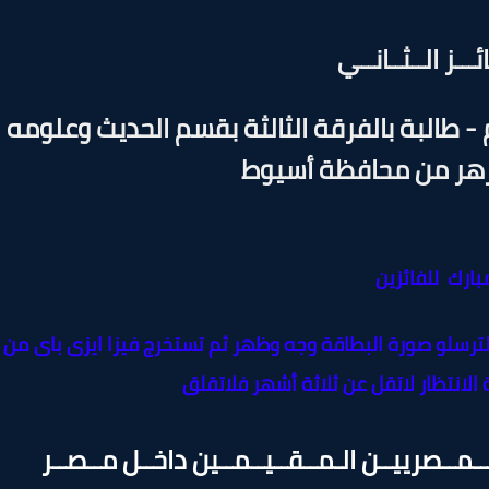
ئـــز الــثــانــي
 طالبة بالفرقة الثالثة بقسم الحديث وعلومه
زهر من محافظة أسيوط
بارك للفائزين
لترسلو صورة البطاقة وجه وظهر ثم تستخرج فيزا ايزى باى من
الانتظار لاتقل عن ثلاثة أشهر فلاتقلق
 للــمــصرييــن الـمــقــيــمــين داخــل مــصــر