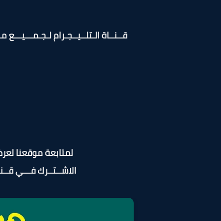
قــنــاة الـتلــيــجـرام لـجـمـــيـــع م
لمتابعة موقعنا لعر
الاشــتــرك فـــي قــنــ