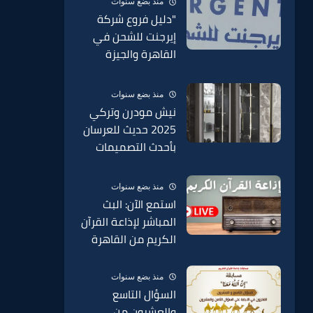
منذ بضع سنوات
الدمغة في السبائك
"دليل فروع شركة
2025
إيرجنت للشحن في
القاهرة والجيزة
وجميع محافظات مصر
2025 – عناوين
منذ بضع سنوات
وأرقام التواصل"
نيش مودرن وتركي
2025 حديث للعرسان
بأحدث التصميمات
الحديثة 2025
منذ بضع سنوات
استمع الآن: البث
المباشر لإذاعة القرآن
الكريم من القاهرة
منذ بضع سنوات
السؤال التاسع
والعشرون من