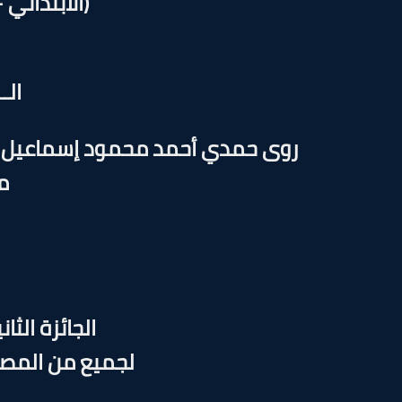
(الابتدائي 
الــ
روى حمدي أحمد محمود إسماعيل - ب
م
الجائزة الثانية و
لجميع من المصر