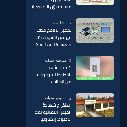
مسابقة (إن الله معنا)
بإذاعة القرآن الكريم
من القاهرة
منذ 4 سنة
تحميل برنامج حذف
فيروس الشورت كت
Shortcut Remover
2022 من الفلاشة
منذ بضع سنوات
كيفية تشغيل
الخطوط الموقوفة
من اتصالات
وفودافون وارونج
موقوف من الخدمة
منذ بضع سنوات
2025
استخراج شهادة
الجيش النهائية بعد
الاحتياط إلكترونيا
2025