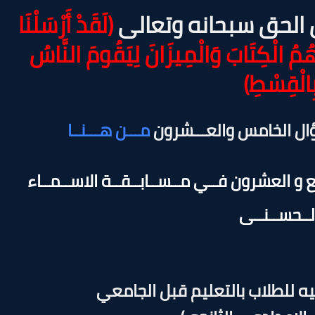
الحق سبحانه وتعالى
(لَقَدْ أَرْسَلْنَا
َعَهُمُ الْكِتَابَ وَالْمِيزَانَ لِيَقُومَ النَّاسُ
ِالْقِسْطِ)
ـــؤال الخامس والعـــشرون
مـــن هـــنــا
ابع و العشرون فــي مــســابــقــة الاســمــاء
لــحســنــى