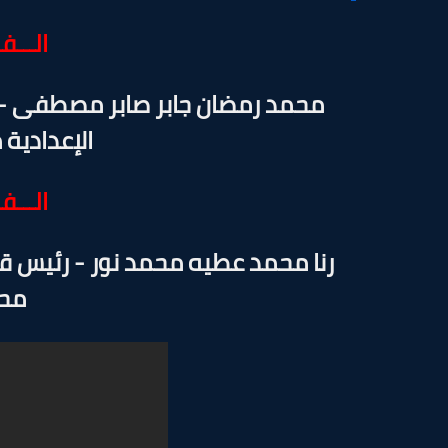
الـــفـ
محمد رمضان جابر صابر مصطفى - ب
الإعدادية
الـــفـ
رنا محمد عطيه محمد نور - رئيس ق
محا