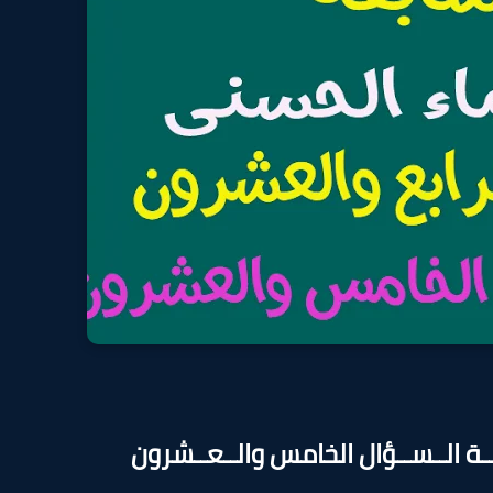
ــة الــســؤال الخامس والــعــشرون