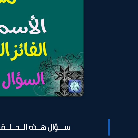
ســـؤال هــذه الــحــلــق