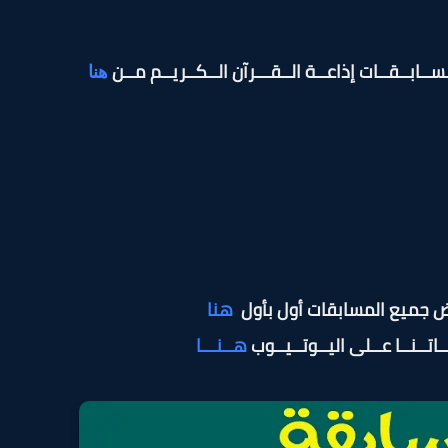
ـســابــقــات إذاعــة الــقـــرآن الــكــريــم مــن
هنا
ض جميع المسابقات أول بأول
هنا
اتــنــا عــلى اليــوتــيــوب
هــنـــا