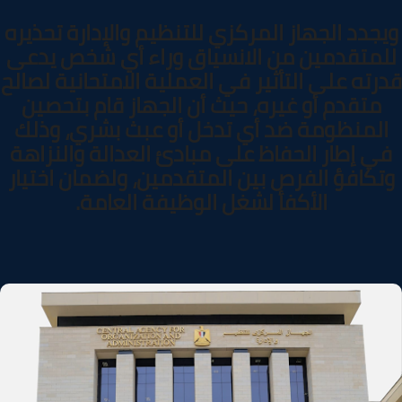
جدد الجهاز المركزي للتنظيم والإدارة تحذيره
متقدمين من الانسياق وراء أي شخص يدعى
رته على التأثير في العملية الامتحانية لصالح
متقدم أو غيره، حيث أن الجهاز قام بتحصين
لمنظومة ضد أي تدخل أو عبث بشري، وذلك
ي إطار الحفاظ على مبادئ العدالة والنزاهة
تكافؤ الفرص بين المتقدمين، ولضمان اختيار
الأكفأ لشغل الوظيفة العامة
.