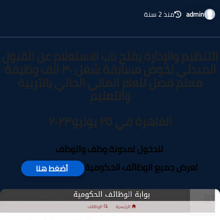
admin
منذ 2 سنة
تنظيم والإدارة يفتح باب الاستعلام عن القبول
المبدئي لخوض مسابقة شغل ٣٠ الف وظيفة
معلم فصل للعام المالي الحالي بالتربية
والتعليم
القاهرة في ٢٥ يوليو٢٠٢٣
للدخول لمدونة وظف واتوظف
لعرض جميع الوظائف الحكومية
أضغط هنا