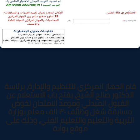
ام الجهاز المركزي للتنظيم والإدارة، برئاسة
الدكتور صالح الشيخ، بفتح باب الاستعلام عن
القبول المبدئي وموعد الامتحان لخوض
مسابقة شغل وظائف ٣٠ الف معلم بوزارة
التربية والتعليم والتعليم الفني، وذلك على
موقع بوابة