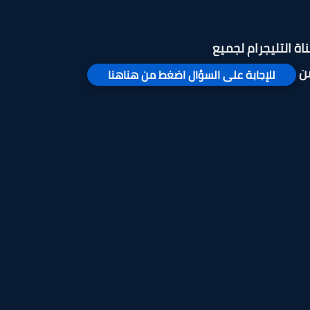
ناة التليجرام لجميع
من
للإجابة على السؤال اضغط من هناهنا