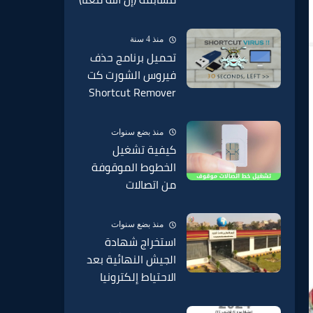
بإذاعة القرآن الكريم
من القاهرة
منذ 4 سنة
تحميل برنامج حذف
فيروس الشورت كت
Shortcut Remover
2022 من الفلاشة
منذ بضع سنوات
كيفية تشغيل
الخطوط الموقوفة
من اتصالات
وفودافون وارونج
موقوف من الخدمة
منذ بضع سنوات
2025
استخراج شهادة
الجيش النهائية بعد
الاحتياط إلكترونيا
2025