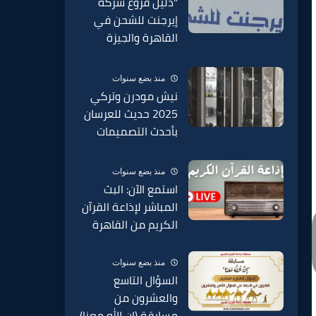
"دليل فروع شركة
2025
إيرجنت للشحن في
القاهرة والجيزة
وجميع محافظات مصر
2025 – عناوين
منذ بضع سنوات
وأرقام التواصل"
نيش مودرن وتركي
2025 حديث للعرسان
بأحدث التصميمات
الحديثة 2025
منذ بضع سنوات
استمع الآن: البث
المباشر لإذاعة القرآن
الكريم من القاهرة
منذ بضع سنوات
السؤال التاسع
والعشرون من
مسابقة (إن الله معنا)