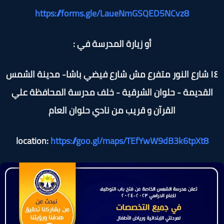
https://forms.gle/LaueNmGSQED5NCvz8
أو زيارة المدرسة في :
١٤ شارع النور متفرع مش شارع فيضي باشا- مدينة الشمس
القديمة - حلوان الشرقية - خلف مدرسة المحافظة علي
القرآن و قريب من نادي حلوان العام
location:
https://goo.gl/maps/TEfYwW9dB3k6tpXt8