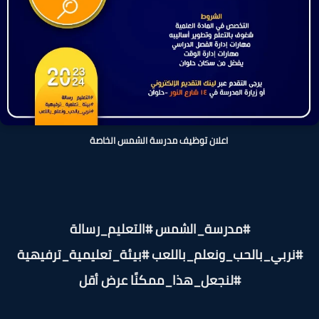
اعلان توظيف مدرسة الشمس الخاصة
#مدرسة_الشمس #التعليم_رسالة
#نربي_بالحب_ونعلم_باللعب #بيئة_تعليمية_ترفيهية
#لنجعل_هذا_ممكنًا عرض أقل