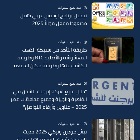
منذ بضع سنوات
تحميل برنامج اوفيس عربي كامل
مضغوط مفعل مجاناً 2025
منذ بضع سنوات
طريقة التأكد من سبيكة الذهب
المغشوشة والأصلية BTC وطريقة
الكشف عنها وطريقة مكان الدمغة
في السبائك 2025
منذ بضع سنوات
"دليل فروع شركة إيرجنت للشحن في
القاهرة والجيزة وجميع محافظات مصر
2025 – عناوين وأرقام التواصل"
منذ بضع سنوات
نيش مودرن وتركي 2025 حديث
للعرسان بأحدث التصميمات الحديثة