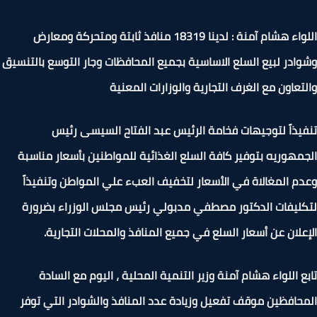
اللواء هشام آمنة : لدينا 18319 منافذ ثابتة ومتحركة ومعارض
ادر لبيع السلع الاساسية بجميع المحافظات وجار التوسع بالتنسيق
تعاون مع الغرف التجارية والوزارات المعنية
يذاً لتوجيهات فخامة الرئيس عبد الفتاح السيسى رئيس
مهوريه بتوفير كافة السلع الغذائية للمواطنين بأسعار مناسبة
م المغالاة في الأسعار لتخفيف العبء علي المواطن وتنفيذاً
ليفات الدكتور مصطفي مدبولي رئيس مجلس الوزراء بضرورة
علان عن أسعار السلع في جميع المنافذ والمحلات التجارية.
ع اللواء هشام آمنة وزير التنمية المحلية ، اليوم مع السادة
حافظين موقف تفعيل وزيادة عدد المنافذ والشوادر التي توفر