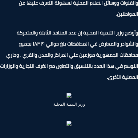
قنوات ووسائل الاعلام المحلية لسهولة التعرف عليها من
واطنين.
ضح وزير التنمية المحلية إن عدد المنافذ الثابتة والمتحركة
والشوادر والمعارض في المحافظات بلغ حوالي ١٨٣١٩ بجميع
فظات الجمهورية موزعين علي المراكز والمدن والقري ، وجاري
وسع في هذا العدد بالتنسيق والتعاون مع الغرف التجارية والوزارات
عنية الأخرى.
وزير التنمية المحلية