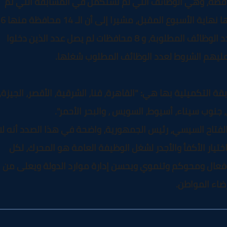
معلم مساعد "رياض أطفال" في 14 محافظة، وهي الوظائف التي لم تستكمل في المسابقة التي تم
إعلان نتيجتها اليوم على أن يفتح باب التقديم فيها نهاية الأسبوع المقبل، مشيرا إلى أن الـ 14 محافظة منها 6
محافظات لم يصل عدد المتقدمين فيها إلى عدد الوظائف المطلوبة، و 8 محافظات لم يصل عدد الذين دخلوا
 عليهم الشروط لعدد الوظائف المطلوب شغلها.
التكميلية بها هي: "القاهرة، قنا، الشرقية، الأقصر، الجيزة،
جنوب سيناء، أسيوط، السويس ، والبحر الأحمر".
الفتاح السيسي، رئيس الجمهورية، واضحة في هذا الصدد أنه لا
تيار الأكفأ والأجدر لشغل الوظيفة العامة هو المحرك، لكل
فعال ومحوكم وتنموي ويحسن إدارة موارد الدولة ويعلى من
ضاء المواطن.