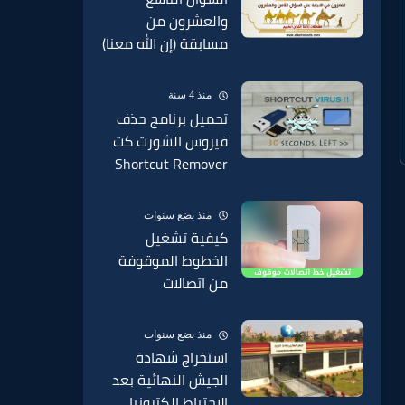
والعشرون من
مسابقة (إن الله معنا)
بإذاعة القرآن الكريم
من القاهرة
منذ 4 سنة
تحميل برنامج حذف
فيروس الشورت كت
Shortcut Remover
2022 من الفلاشة
منذ بضع سنوات
كيفية تشغيل
الخطوط الموقوفة
من اتصالات
وفودافون وارونج
موقوف من الخدمة
منذ بضع سنوات
2025
استخراج شهادة
الجيش النهائية بعد
الاحتياط إلكترونيا