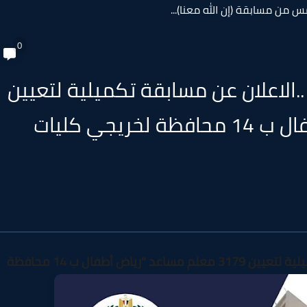
 من مسابقة (إن الله معنا)...
0
..الاعلان عن مسابقة تكميلية لتعيين
3179 معلم مساعد "رياض أطفال ب 14 محافظة لخريجي كليات
اض أطفال ب 14 محافظة