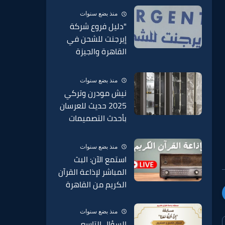
عنها وطريقة مكان
منذ بضع سنوات
الدمغة في السبائك
"دليل فروع شركة
2025
إيرجنت للشحن في
القاهرة والجيزة
وجميع محافظات مصر
2025 – عناوين
منذ بضع سنوات
وأرقام التواصل"
نيش مودرن وتركي
2025 حديث للعرسان
بأحدث التصميمات
الحديثة 2025
منذ بضع سنوات
استمع الآن: البث
المباشر لإذاعة القرآن
الكريم من القاهرة
منذ بضع سنوات
السؤال التاسع