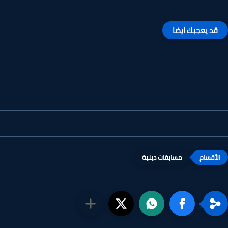
قد يعجبك ايضا
مسابقات دينية