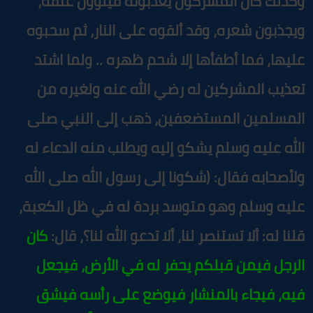
كذلك كان المشركون يعذبونه فيلوون عنقه،
يجذبون شعره، وقد ألقوه على النار، ثم سحبوه
ليها، فما أطفأها إلا شحم ظهره .. ولما اشتد
عذيب المشركين له رضي الله عنه ولغيره من
لمسلمين المستضعفين، ذهب إلى النبي صلى
لله عليه وسلم يشكو إليه ويطلب منه الدعاء له
لأصحابه فقال:
(شكونا إلى رسول الله صلى الله
ليه وسلم وهو متوسد بردة له في ظل الكعبة،
لنا له: ألا تستنصر لنا، ألا تدعو الله لنا؟، قال:
كان
لرجل فيمن قبلكم يحفر له في الأرض، فيجعل
يه، فيجاء بالمنشار فيوضع على رأسه فيشق