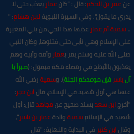
ن
عمر بن الحكم
: قال : "كان
عمار
يعذب حتى لا
دري ما يقول". وفي السيرة النبوية
لابن هشام
: "
.
سمية أم عمار
عذبها هذا الحي من بني المغيرة
لى الإسلام وهي تأبى حتى قتلوها، وكان النبي
لى الله عليه وسلم يمر ب
عمار
وأمه وأبيه وهم
عذبون بالأبطح في رمضاء مكة فيقول: (
صبراً يا
ل
ياسر
فإن موعدكم الجنة
). و
سمية
رضي الله
نها هي أول شهيد في الإسلام، قال
ابن حجر
:
أخرج
ابن سعد
بسند صحيح عن
مجاهد
قال: أول
هيد في الإسلام
سمية
والدة
عمار بن ياسر
"،
قال
ابن كثير
في البداية والنهاية: "قال