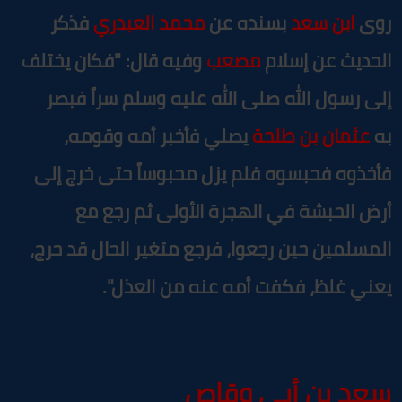
وى
ابن سعد
بسنده عن
محمد العبدري
فذكر
لحديث عن إسلام
مصعب
وفيه قال: "فكان يختلف
لى رسول الله صلى الله عليه وسلم سراً فبصر
ه
عثمان بن طلحة
يصلي فأخبر أمه وقومه،
أخذوه فحبسوه فلم يزل محبوساً حتى خرج إلى
رض الحبشة في الهجرة الأولى ثم رجع مع
لمسلمين حين رجعوا، فرجع متغير الحال قد حرج،
عني غلظ، فكفت أمه عنه من العذل".
عد بن أبي وقاص