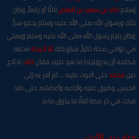
سلام
خالد بن سعيد بن العاص
ثالثًا أو رابعاً، وكان
لك ورسول الله صلى الله عليه وسلم يدعو سراً،
كان يلزم رسول الله صلى الله عليه وسلم ويصلي
ي نواحي مكة خالياً، فبلغ ذلك
أبا أحيحة
فدعاه
كلمه أن يدع(يترك) ما هو عليه، فقال
خالد
: لا أدع
ين
محمد
حتى أموت عليه ... ثم أمر به إلى
لحبس، وضيق عليه وأجاعه وأعطشه, حتى لقد
كث في حر مكة ثلاثًا ما يذوق ماء).
باب بن الأرت