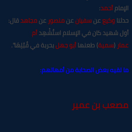
لإمام
أحمد
:
دثنا
وكيع
عن
سفيان
عن
منصور
عن
مجاهد
قال:
ول شهيد كان في الإسلام استُشْهِد
أم
مار
(
سمية
) طعنها
أبو جهل
بحربة في قُبُلِهَا".
ا لقيه بعض الصحابة من أمهاتهم:
صعب بن عمير