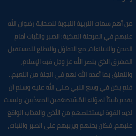
ن أهم سمات التربية النبوية للصحابة رضوان الله
ليهم في المرحلة المكية: الصبر والثبات أمام
لمحن والابتلاءات، مع التفاؤل والتطلع للمستقبل
لمشرق الذي ينصر الله عز وجل فيه الإسلام،
التعلق بما أعده الله لهم في الجنة من النعيم..
لم يكن في وسع النبي صلى الله عليه وسلم أن
قدم شيئاً لهؤلاء المُسْتضعَفين المعذَبين, وليست
ديه القوة ليستخلصهم من الأذى والعذاب الواقع
ليهم، فكان يحثهم ويربيهم على الصبر والثبات,