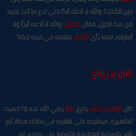
ين مُحْدَث؟ والله لا أحلك أبدًا حتى تدع ما أنت عليه
ن هذا الدين، فقال
عثمان
: والله لا أدعه أبداً ولا
فارقه، فلما رأى
الحَكم
صلابته في دينه تركه".
لال بن رباح
ان
أمية بن خلف
يخرج
بلالاً
رضي الله عنه إذا حميت
لظهيرة، فيطرحه على ظهره فى بطحاء مكة، ثم
أمر بالصخرة العظيمة فتوضع على صدره، ثم