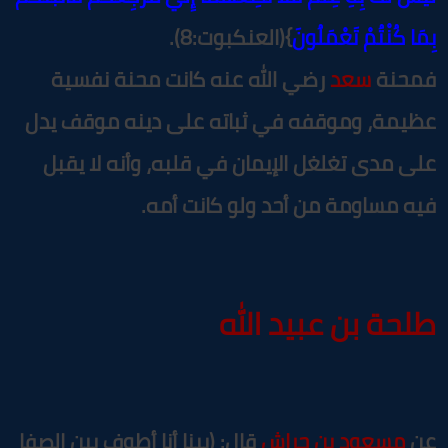
مَا كُنْتُمْ تَعْمَلُونَ
}(العنكبوت:8).
محنة
سعد
رضي الله عنه كانت محنة نفسية
ظيمة، وموقفه في ثباته على دينه موقف يدل
لى مدى تغلغل الإيمان في قلبه، وأنه لا يقبل
يه مساومة من أحد ولو كانت أمه.
لحة بن عبيد الله
ن
مسعود بن حراش
قال: (بينا أنا أطوف بين الصفا