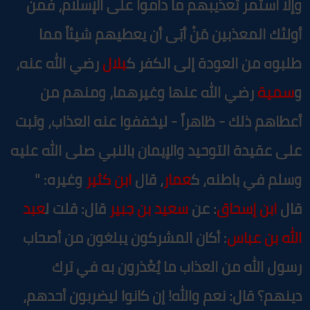
إلا استمر تعذيبهم ما داموا على الإسلام، فمن
ولئك المعذبين مَنْ أبَى أن يعطيهم شيئاً مما
لبوه من العودة إلى الكفر ك
بلال
رضي الله عنه،
سمية
رضي الله عنها وغيرهما، ومنهم من
عطاهم ذلك - ظاهراً - ليخففوا عنه العذاب، وثبت
لى عقيدة التوحيد والإيمان بالنبي صلى الله عليه
سلم في باطنه، ك
عمار
، قال
ابن كثير
وغيره: "
ال
ابن إسحاق
: عن
سعيد بن جبير
قال: قلت ل
عبد
لله بن عباس
: أكان المشركون يبلغون من أصحاب
سول الله من العذاب ما يُعْذرون به في ترك
ينهم؟ قال: نعم والله! إن كانوا ليضربون أحدهم،