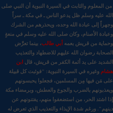
 المعلوم والثابت في السيرة النبوية أن النبي صلى
له عليه وسلم ظل يدعو الناس ـ في مكة ـ سراً
هراً إلى عبادة الله وحده، ويحذرهم من الشرك
ادة الأصنام، وكان صلى الله عليه وسلم في منعةٍ
ماية من قريش بعمه
أبي طالب
،
بينما تعرَّض
صحابة رضوان الله عليهم للاضطهاد والتعذيب
شديد على يد أئمة الكفر من قريش، قال
ابن
ام
وغيره في السيرة النبوية: "فوثبت كل قبيلة
ى مَن فيها مِن المسلمين، فجعلوا يحبسونهم
عذبونهم بالضرب والجوع والعطش، وبرمضاء مكة
ا اشتد الحر، من استضعفوا منهم، يفتنونهم عن
نهم". ورغم شدة الإيذاء والتعذيب الذي تعرض له