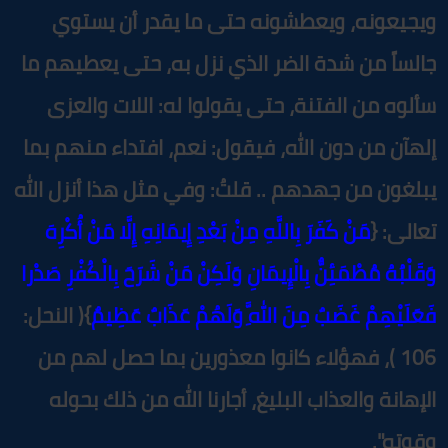
يجيعونه، ويعطشونه حتى ما يقدر أن يستوي
الساً من شدة الضر الذي نزل به، حتى يعطيهم ما
ألوه من الفتنة، حتى يقولوا له: اللات والعزى
لهآن من دون الله، فيقول: نعم، افتداء منهم بما
بلغون من جهدهم .. قلتُ: وفي مثل هذا أنزل الله
عالى: {
مَنْ كَفَرَ بِاللَّهِ مِنْ بَعْدِ إِيمَانِهِ إِلَّا مَنْ أُكْرِهَ
قَلْبُهُ مُطْمَئِنٌّ بِالْإِيمَانِ وَلَكِنْ مَنْ شَرَحَ بِالْكُفْرِ صَدْرا
َعَلَيْهِمْ غَضَبٌ مِنَ اللَّهِ وَلَهُمْ عَذَابٌ عَظِيمٌ
}( النحل:
106 )، فهؤلاء كانوا معذورين بما حصل لهم من
لإهانة والعذاب البليغ، أجارنا الله من ذلك بحوله
قوته".