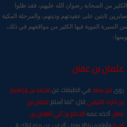
كثير من الصحابة رضوان الله عليهم، فقد ظلوا
برين ثابتين على عقيدتهم ودينهم، والمرحلة المكية
السيرة النبوية فيها الكثير من مواقفهم في ذلك،
نها:
ثمان بن عفان
وى
ابن سعد
في الطبقات عن
محمد بن إبراهيم
ن حارث التيمي
قال: "لما أسلم
عثمان بن
فان
أخذه عمه
الحكم بن أبي العاص بن
مية
فأوثقه رباطًا وقال: أترغب عن ملة آبائك إلى