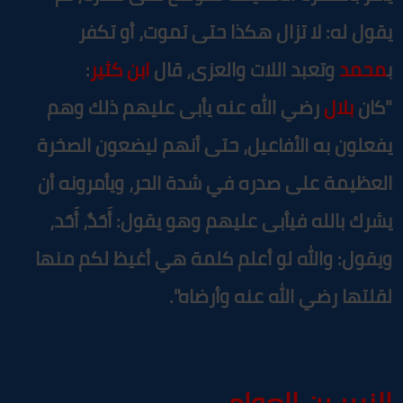
قول له: لا تزال هكذا حتى تموت، أو تكفر
محمد
وتعبد اللات والعزى، قال
ابن كثير
:
كان
بلال
رضي الله عنه يأبى عليهم ذلك وهم
فعلون به الأفاعيل، حتى أنهم ليضعون الصخرة
لعظيمة على صدره في شدة الحر، ويأمرونه أن
شرك بالله فيأبى عليهم وهو يقول: أَحَدٌ، أَحَد،
يقول: والله لو أعلم كلمة هي أغيظ لكم منها
قلتها رضي الله عنه وأرضاه".
لزبير بن العوام