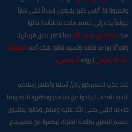
المروة إذا أناس كثير يتبعون إنساناً فتى شاباً
وثقاً يده إلى عنقه، قلت: ما شأنه؟ قالوا
ذا
طلحة بن عبيد الله
صبأ (كفر بدين قريش)،
امرأة وراءه تذمه وتسبه قالوا هذه أمه
الصعبة
نت الحضرمي
) رواه
البيهقي
.
قد عذب المشركون مَنْ أسلم وأظهر إسلامه
ديد العذاب ليرتدوا عن دينهم ويكفروا بالله وبما
اء به النبي صلى الله عليه وسلم، وكانوا يطلبون
نهم النطق بكلمة الشرك ليكفوا عن تعذيبهم،