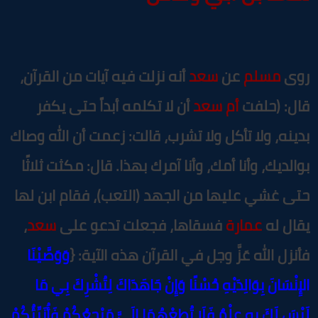
وى
مسلم
عن
سعد
أنه نزلت فيه آيات من القرآن،
ال: (حلفت
أم سعد
أن لا تكلمه أبداً حتى يكفر
دينه، ولا تأكل ولا تشرب، قالت: زعمت أن الله وصاك
والديك، وأنا أمك، وأنا آمرك بهذا. قال: مكثت ثلاثًا
تى غشي عليها من الجهد (التعب)، فقام ابن لها
قال له
عمارة
فسقاها، فجعلت تدعو على
سعد
،
أنزل الله عَزَّ وجل في القرآن هذه الآية: {
وَوَصَّيْنَا
إِنْسَانَ بِوَالِدَيْهِ حُسْنًا وَإِنْ جَاهَدَاكَ لِتُشْرِكَ بِي مَا
يْسَ لَكَ بِهِ عِلْمٌ فَلَا تُطِعْهُمَا إِلَيَّ مَرْجِعُكُمْ فَأُنَبِّئُكُمْ