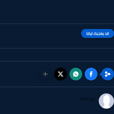
قد يعجبك ايضا
غير معرف